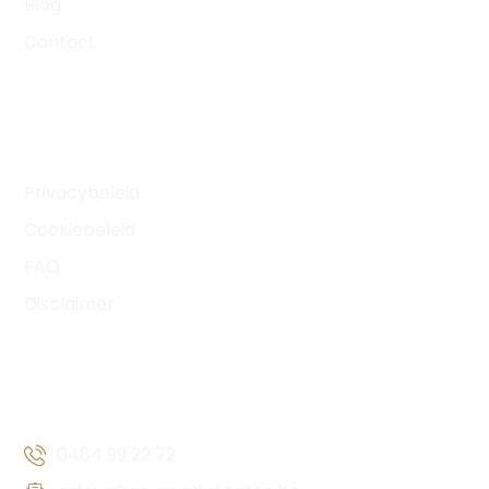
Blog
Contact
HANDIGE LINKS
Privacybeleid
Cookiebeleid
FAQ
Disclaimer
CONTACTGEGEVENS
0484 99 22 72