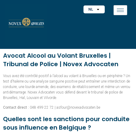
NL
Avocat Alcool au Volant Bruxelles |
Tribunal de Police | Novex Advocaten
Vous avez été contrôlé positif à l’alcool au volant à Bruxelles ou en périphérie ? Un
test d’haleine ou une analyse sanguine positive peut entraîner une interdiction de
conduire, une lourde amende, des examens de rétablissement et même un verrou
antidémarrage. Novex Advocaten vous défend devant le tribunal de police de
Bruxelles, Hal, Louvain et Vilvorde.
Contact direct :
048 499 22 72 | asfour@novexadvocaten.be
Quelles sont les sanctions pour conduite
sous influence en Belgique ?