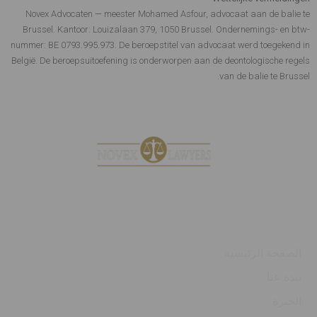
Novex Advocaten — meester Mohamed Asfour, advocaat aan de balie te
Brussel. Kantoor: Louizalaan 379, 1050 Brussel. Ondernemings- en btw-
nummer: BE 0793.995.973. De beroepstitel van advocaat werd toegekend in
België. De beroepsuitoefening is onderworpen aan de deontologische regels
van de balie te Brussel.
عملك. التزامنا.
سيتباغينا
الصفحة الرئيسية
نبذة عنا
الخبرة