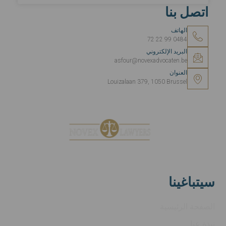
اتصل بنا
الهاتف
0484 99 22 72
البريد الإلكتروني
asfour@novexadvocaten.be
العنوان
Louizalaan 379, 1050 Brussel
عملك. التزامنا.
سيتباغينا
الصفحة الرئيسية
نبذة عنا