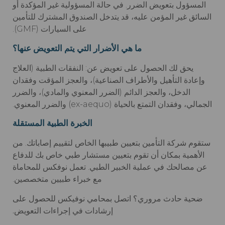
المسؤول بتعويض الضرر. في حالة المسؤولية غير المؤكدة أو
السائق غير المؤمن عليه، قد يتدخل الصندوق المشترك للتأمين
على السيارات (GMF).
ما هي الأضرار التي يتم التعويض عنها؟
يحق لك الحصول على تعويض عن: النفقات الطبية (العلاج
وإعادة التأهيل والأطراف الصناعية)، والعجز المؤقت وفقدان
الدخل، والعجز الدائم (الضرر المعنوي والمادي)، والضرر
الجمالي، وفقدان التمتع بالحياة (ex-aequo) والضرر المعنوي.
الخبرة الطبية المستقلة
ستقوم شركة التأمين بتعيين طبيبها الخاص لتقييم إصاباتك. من
الأهمية بمكان أن تقوم بتعيين مستشار طبي خاص بك للدفاع
عن مصالحك في عملية الخبير الطبي. تعمل نوفكس للمحاماة
مع خبراء طبيين متخصصين.
ضحية حادث مروري؟ اتصل بمحامي نوفيكس للحصول على
إرشادات في إجراءات التعويض.