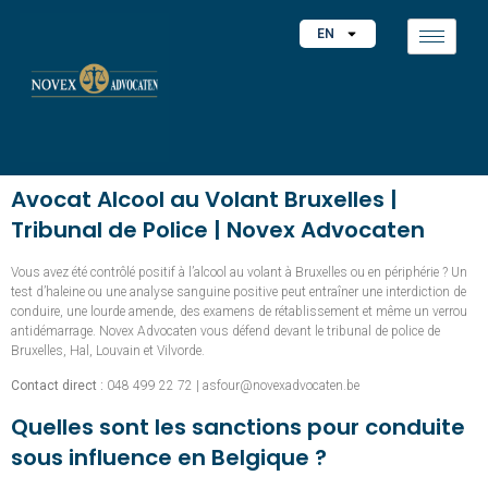
EN
Avocat Alcool au Volant Bruxelles |
Tribunal de Police | Novex Advocaten
Vous avez été contrôlé positif à l’alcool au volant à Bruxelles ou en périphérie ? Un
test d’haleine ou une analyse sanguine positive peut entraîner une interdiction de
conduire, une lourde amende, des examens de rétablissement et même un verrou
antidémarrage. Novex Advocaten vous défend devant le tribunal de police de
Bruxelles, Hal, Louvain et Vilvorde.
Contact direct :
048 499 22 72 | asfour@novexadvocaten.be
Quelles sont les sanctions pour conduite
sous influence en Belgique ?