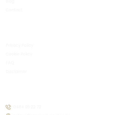
Blog
Contact
MANY LINKS
Privacy Policy
Cookie Policy
FAQ
Disclaimer
CONTACT INFORMATION
0484 99 22 72