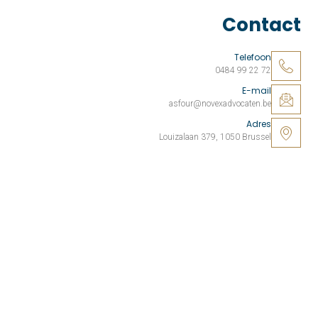
Contact
Telefoon
0484 99 22 72
E-mail
asfour@novexadvocaten.be
Adres
Louizalaan 379, 1050 Brussel
Uw zaak. Onze toewijding.