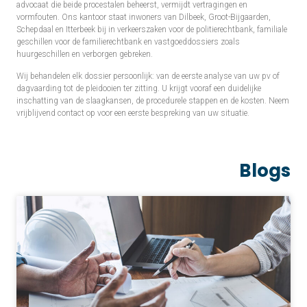
advocaat die beide procestalen beheerst, vermijdt vertragingen en
vormfouten. Ons kantoor staat inwoners van Dilbeek, Groot-Bijgaarden,
Schepdaal en Itterbeek bij in verkeerszaken voor de politierechtbank, familiale
geschillen voor de familierechtbank en vastgoeddossiers zoals
huurgeschillen en verborgen gebreken.
Wij behandelen elk dossier persoonlijk: van de eerste analyse van uw pv of
dagvaarding tot de pleidooien ter zitting. U krijgt vooraf een duidelijke
inschatting van de slaagkansen, de procedurele stappen en de kosten. Neem
vrijblijvend contact op voor een eerste bespreking van uw situatie.
Blogs