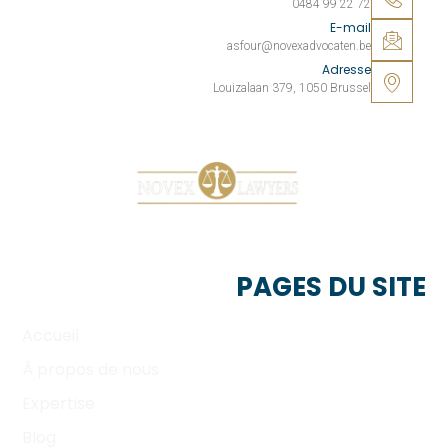
0484 99 22 72
E-mail
asfour@novexadvocaten.be
Adresse
Louizalaan 379, 1050 Brussel
Votre affaire. Notre engagement.
PAGES DU SITE
Accueil
À propos de nous
Expertise
Blog